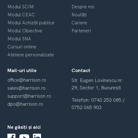
Modul SCIM
Despre noi
Modul CEAC
Noutăți
Modul Achiziții publice
Cariere
Modul Obiective
Parteneri
Modul SNA
Cursuri online
Ateliere personalizate
Mail-uri utile
Contact
office@harrison.ro
Str. Eugen Lovinescu nr.
29,
Sector 1, București
sales@harrison.ro
support@harrison.ro
Telefon: 0743 253 085 /
dpo@harrison.ro
0752 065 903
Ne găsiți și aici