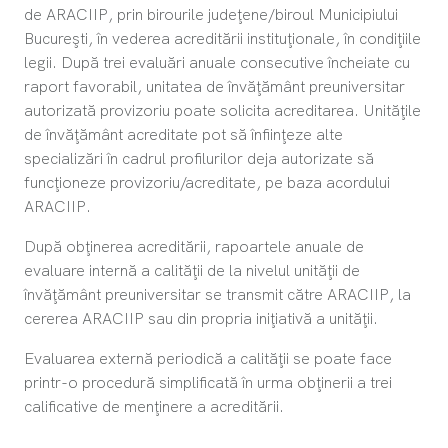
de ARACIIP, prin birourile judeţene/biroul Municipiului
Bucureşti, în vederea acreditării instituţionale, în condiţiile
legii. După trei evaluări anuale consecutive încheiate cu
raport favorabil, unitatea de învăţământ preuniversitar
autorizată provizoriu poate solicita acreditarea. Unităţile
de învăţământ acreditate pot să înfiinţeze alte
specializări în cadrul profilurilor deja autorizate să
funcţioneze provizoriu/acreditate, pe baza acordului
ARACIIP.
După obţinerea acreditării, rapoartele anuale de
evaluare internă a calităţii de la nivelul unităţii de
învăţământ preuniversitar se transmit către ARACIIP, la
cererea ARACIIP sau din propria iniţiativă a unităţii.
Evaluarea externă periodică a calităţii se poate face
printr-o procedură simplificată în urma obţinerii a trei
calificative de menţinere a acreditării.