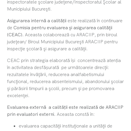
inspectoratele şcolare judeţene/Inspectoratul Şcolar al
Municipiului Bucureşti.
Asigurarea internă a calității
este realizată în continuare
de
Comisia pentru evaluarea şi asigurarea calităţii
(CEAC).
Aceasta colaborează cu ARACIIP, prin biroul
judeţean/ Biroul Municipiului Bucureşti ARACIIP pentru
inspecţie şcolară şi asigurare a calităţii.
CEAC prin strategia elaborată își concentrează atenția
în activitatea desfășurată pe următoarele direcţii:
rezultatele învăţării, reducerea analfabetismului
funcţional, reducerea absenteismului, abandonului şcolar
şi părăsirii timpurii a şcolii, precum şi pe promovarea
excelenţei.
Evaluarea externă a calității este realizată de ARACIIP
prin evaluatori externi.
Aceasta constă în:
evaluarea capacităţii instituţionale a unităţii de