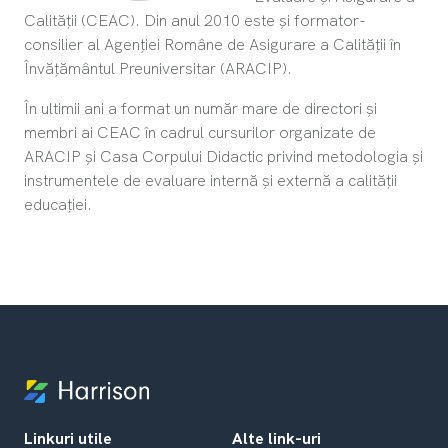
Calității (CEAC). Din anul 2010 este și formator-
consilier al Agenției Române de Asigurare a Calității în
Învățământul Preuniversitar (ARACIP).
În ultimii ani a format un număr mare de directori și
membri ai CEAC în cadrul cursurilor organizate de
ARACIP și Casa Corpului Didactic privind metodologia și
instrumentele de evaluare internă și externă a calității
educației.
Linkuri utile
Alte link-uri